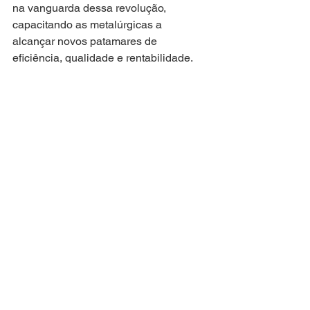
na vanguarda dessa revolução, 
capacitando as metalúrgicas a 
alcançar novos patamares de 
eficiência, qualidade e rentabilidade. 
Para metalúrgicas que buscam 
modernizar seus processos e 
permanecer competitivas no mercado 
atual, a parceria com a GPTech é u
ma 
escolha inteligente e estratégica.
Blog
Ver tudo
Posts recentes