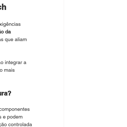
ch
xigências 
ão da 
as que aliam 
o integrar a 
o mais 
ura?
 componentes 
is e podem 
ção controlada 