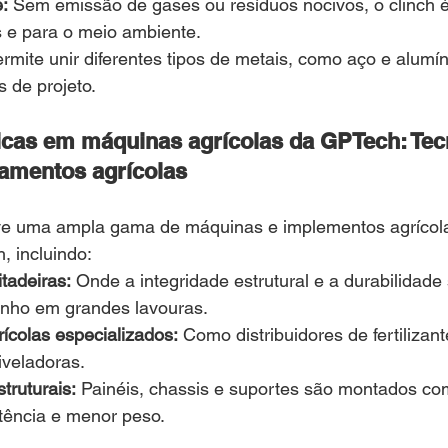
:
 Sem emissão de gases ou resíduos nocivos, o clinch 
 e para o meio ambiente.
ermite unir diferentes tipos de metais, como aço e alumí
s de projeto.
icas em máquinas agrícolas da GPTech: Tec
amentos agrícolas
ve uma ampla gama de máquinas e implementos agrícola
, incluindo:
itadeiras:
 Onde a integridade estrutural e a durabilidade
nho em grandes lavouras.
ícolas especializados:
 Como distribuidores de fertilizant
iveladoras.
ruturais:
 Painéis, chassis e suportes são montados com
stência e menor peso.