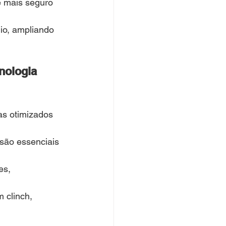
é mais seguro 
nio, ampliando 
nologia 
s otimizados 
 são essenciais 
es, 
 clinch, 