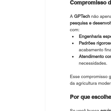
Compromisso da
A 
GPTech
 não apena
pesquisa e desenvol
com:
Engenharia espe
Padrões rigoros
acabamento fina
Atendimento con
necessidades.
Esse compromisso ga
da agricultura moder
Por que escolhe
Se você busca 
equip