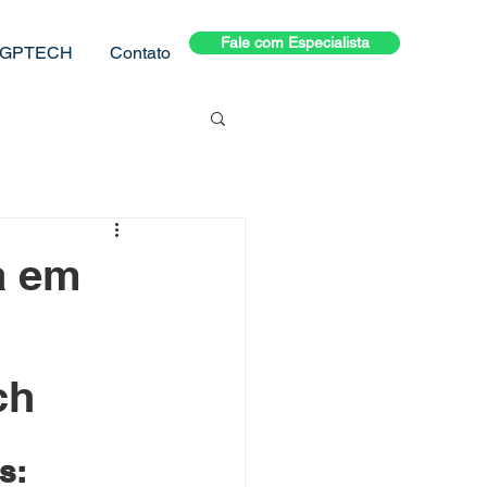
Fale com Especialista
GPTECH
Contato
a em
ch
s: 