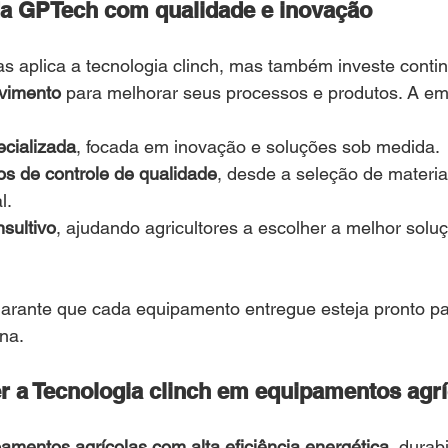
 GPTech com qualidade e inovação
s aplica a tecnologia clinch, mas também investe cont
vimento
 para melhorar seus processos e produtos. A em
cializada
, focada em inovação e soluções sob medida.
os de controle de qualidade
, desde a seleção de materiai
l.
sultivo
, ajudando agricultores a escolher a melhor solu
rante que cada equipamento entregue esteja pronto par
na.
r a Tecnologia clinch em equipamentos agr
amentos agrícolas com alta eficiência energética
, durab