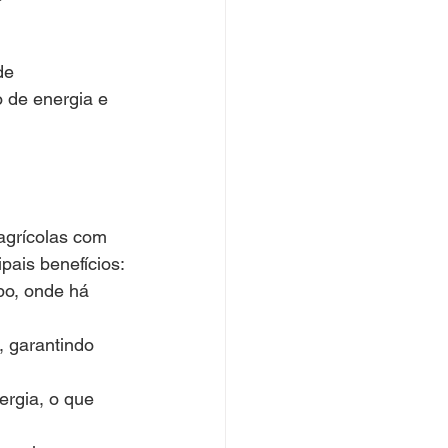
de 
 de energia e 
agrícolas com 
ipais benefícios:
po, onde há 
, garantindo 
ergia, o que 