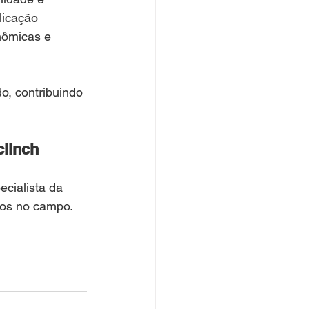
licação 
nômicas e 
o, contribuindo 
clinch
cialista da 
dos no campo.