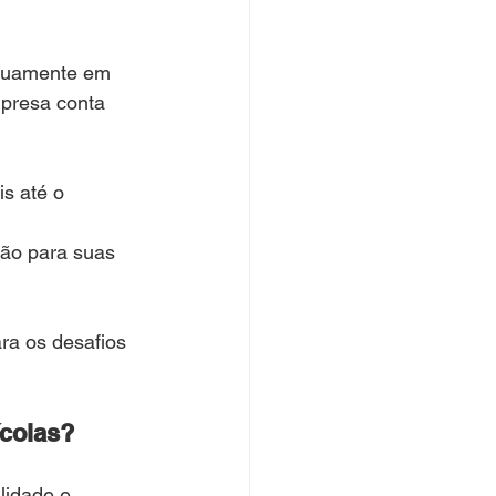
inuamente em 
presa conta 
s até o 
ção para suas 
a os desafios 
ícolas?
ilidade e 