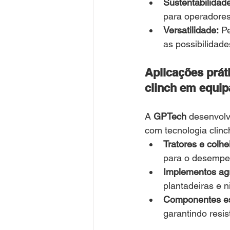
Sustentabilidade
para operadores
Versatilidade:
 P
as possibilidade
Aplicações prát
clinch em equip
A 
GPTech
 desenvol
com tecnologia clinch
Tratores e colhe
para o desempe
Implementos agr
plantadeiras e n
Componentes est
garantindo resi