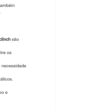
 também 
.
linch
 são 
tre os 
 a necessidade 
álicos.
po e 