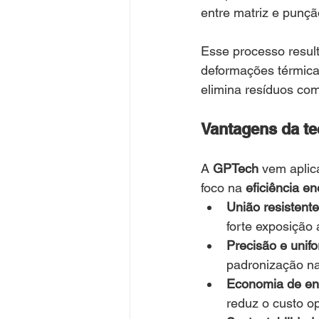
entre matriz e punçã
Esse processo result
deformações térmicas
elimina resíduos co
Vantagens da te
A 
GPTech
 vem aplic
foco na 
eficiência en
União resistente
forte exposição 
Precisão e unif
padronização na
Economia de en
reduz o custo op