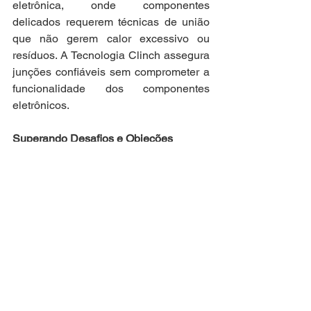
eletrônica, onde componentes 
delicados requerem técnicas de união 
que não gerem calor excessivo ou 
resíduos. A Tecnologia Clinch assegura 
junções confiáveis sem comprometer a 
funcionalidade dos componentes 
eletrônicos.
Superando Desafios e Objeções
Custo Elevado de Investimento
Embora o investimento inicial na 
Tecnologia Clinch possa ser 
significativo, os benefícios de longo 
prazo, como a redução de custos 
operacionais e de manutenção, 
proporcionam um retorno sobre o 
investimento (ROI) atraente e rápido.